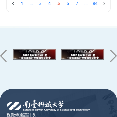
1
...
3
4
5
6
7
...
84
:::
視覺傳達設計系