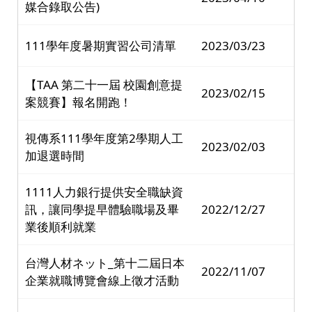
媒合錄取公告)
111學年度暑期實習公司清單
2023/03/23
【TAA 第二十一屆 校園創意提
2023/02/15
案競賽】報名開跑！
視傳系111學年度第2學期人工
2023/02/03
加退選時間
1111人力銀行提供安全職缺資
訊，讓同學提早體驗職場及畢
2022/12/27
業後順利就業
台灣人材ネット_第十二屆日本
2022/11/07
企業就職博覽會線上徵才活動