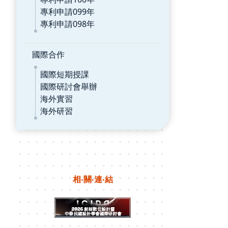
專利申請099年
專利申請098年
國際合作
國際短期授課
國際研討會舉辦
海外實習
海外研習
相‧關‧連‧結