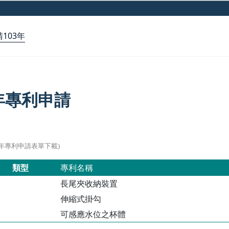
103年
3年專利申請
03年專利申請表單下載)
類型
專利名稱
長尾夾收納裝置
伸縮式掛勾
可感應水位之杯體