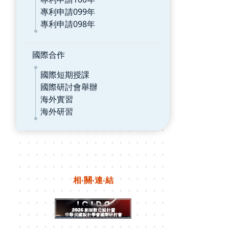
專利申請099年
專利申請098年
國際合作
國際短期授課
國際研討會舉辦
海外實習
海外研習
相‧關‧連‧結