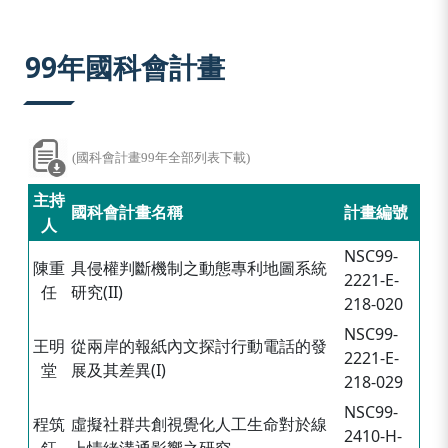
:::
99年國科會計畫
(國科會計畫99年全部列表下載)
主持
國科會計畫名稱
計畫編號
人
NSC99-
陳重
具侵權判斷機制之動態專利地圖系統
2221-E-
任
研究(II)
218-020
NSC99-
王明
從兩岸的報紙內文探討行動電話的發
2221-E-
堂
展及其差異(I)
218-029
NSC99-
程筑
虛擬社群共創視覺化人工生命對於線
2410-H-