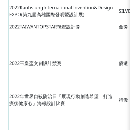
2022KaohsiungInternational Invention&Design
SILV
EXPO(第九屆高雄國際發明暨設計展)
2022TAIWANTOPSTAR視覺設計獎
金獎
2022玉皇盃文創設計競賽
優選
2022年世界自殺防治日「展現行動創造希望：打造
特優
疫後健康心」海報設計比賽