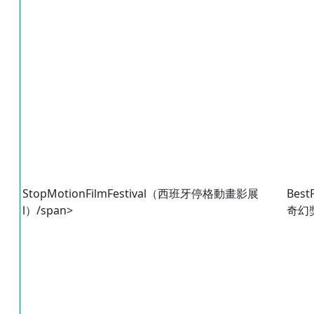
StopMotionFilmFestival（西班牙停格動畫影展
Best
l）/span>
奇幻