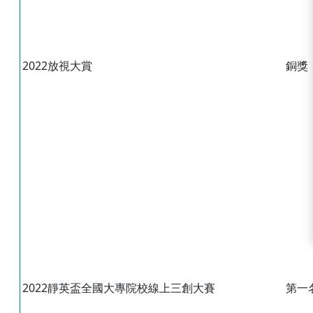
2022放視大賞
銅獎
2022靜英盃全國大專院校線上三創大賽
第一