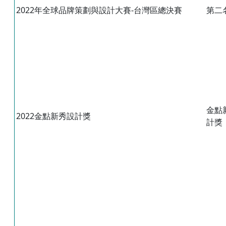
2022年全球品牌策劃與設計大賽-台灣區總決賽
第二
金點
2022金點新秀設計獎
計獎