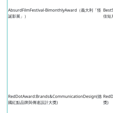
AbsurdFilmFestival-BimonthlyAward（義大利「怪
Best
誕影展」）
佳短
RedDotAward:Brands&CommunicationDesign(德
Red
國紅點品牌與傳達設計大獎)
獎)