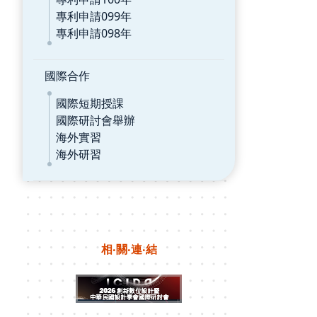
專利申請099年
專利申請098年
國際合作
國際短期授課
國際研討會舉辦
海外實習
海外研習
相‧關‧連‧結