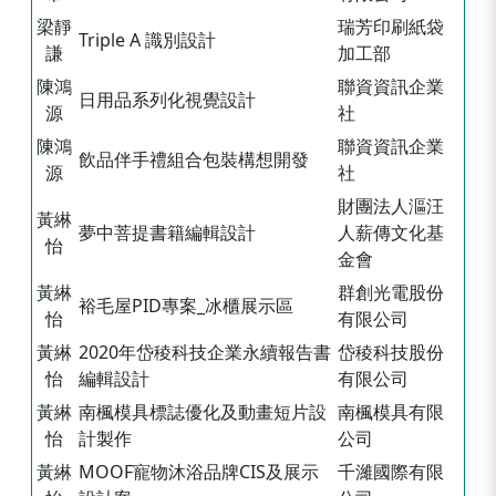
梁靜
瑞芳印刷紙袋
Triple A 識別設計
謙
加工部
陳鴻
聯資資訊企業
日用品系列化視覺設計
源
社
陳鴻
聯資資訊企業
飲品伴手禮組合包裝構想開發
源
社
財團法人漚汪
黃綝
夢中菩提書籍編輯設計
人薪傳文化基
怡
金會
黃綝
群創光電股份
裕毛屋PID專案_冰櫃展示區
怡
有限公司
黃綝
2020年岱稜科技企業永續報告書
岱稜科技股份
怡
編輯設計
有限公司
黃綝
南楓模具標誌優化及動畫短片設
南楓模具有限
怡
計製作
公司
黃綝
MOOF寵物沐浴品牌CIS及展示
千濰國際有限