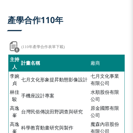
:::
產學合作110年
(110年產學合作表單下載)
主持
計畫名稱
廠商
人
李婉
七月文化事業
七月文化形象提昇動態影像設計
貞
有限公司
林佳
水順股份有限
手機座設計專案
駿
公司
高逸
原金國際有限
台灣民俗傳說田野調查與研究
峯
公司
高逸
魔森內容股份
科學教育動畫研究與製作
峯
有限公司