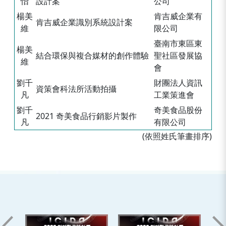
怡
設計案
公司
楊美
肯吉威企業有
肯吉威企業識別系統設計案
維
限公司
臺南市東區東
楊美
結合環保與複合媒材的創作體驗
聖社區發展協
維
會
劉千
財團法人資訊
資策會科法所活動拍攝
凡
工業策進會
劉千
奇美食品股份
2021 奇美食品行銷影片製作
凡
有限公司
(依照姓氏筆畫排序)