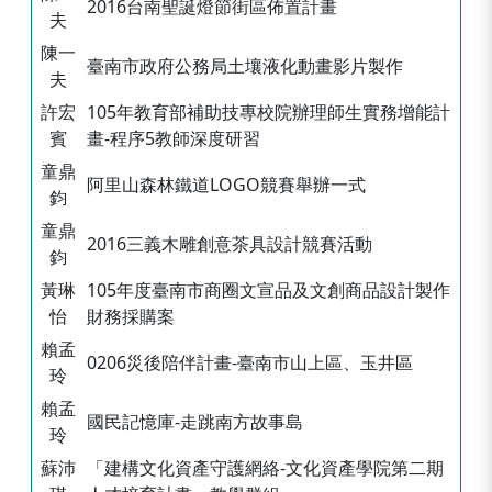
2016台南聖誕燈節街區佈置計畫
夫
陳一
臺南市政府公務局土壤液化動畫影片製作
夫
許宏
105年教育部補助技專校院辦理師生實務增能計
賓
畫-程序5教師深度研習
童鼎
阿里山森林鐵道LOGO競賽舉辦一式
鈞
童鼎
2016三義木雕創意茶具設計競賽活動
鈞
黃琳
105年度臺南市商圈文宣品及文創商品設計製作
怡
財務採購案
賴孟
0206災後陪伴計畫-臺南市山上區、玉井區
玲
賴孟
國民記憶庫-走跳南方故事島
玲
蘇沛
「建構文化資產守護網絡-文化資產學院第二期