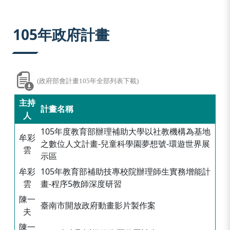
:::
105年政府計畫
(政府部會計畫105年全部列表下載)
主持
計畫名稱
人
105年度教育部辦理補助大學以社教機構為基地
牟彩
之數位人文計畫-兒童科學園夢想號-環遊世界展
雲
示區
牟彩
105年教育部補助技專校院辦理師生實務增能計
雲
畫-程序5教師深度研習
陳一
臺南市開放政府動畫影片製作案
夫
陳一