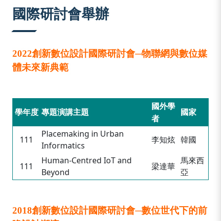
:::
國際研討會舉辦
2022創新數位設計國際研討會─物聯網與數位媒
體未來新典範
國外學
學年度
專題演講主題
國家
者
Placemaking in Urban
111
李知炫
韓國
Informatics
Human-Centred IoT and
馬來西
111
梁達華
Beyond
亞
2018創新數位設計國際研討會─數位世代下的前