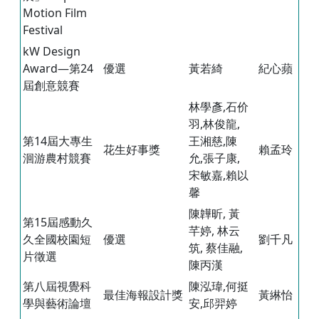
Motion Film
Festival
kW Design
Award—第24
優選
黃若綺
紀心蘋
屆創意競賽
林學彥,石价
羽,林俊龍,
第14屆大專生
王湘慈,陳
花生好事獎
賴孟玲
洄游農村競賽
允,張子康,
宋敏嘉,賴以
馨
陳韡昕, 黃
第15屆感動久
芊婷, 林云
久全國校園短
優選
劉千凡
筑, 蔡佳融,
片徵選
陳丙漢
第八屆視覺科
陳泓瑋,何挺
最佳海報設計獎
黃綝怡
學與藝術論壇
安,邱羿婷