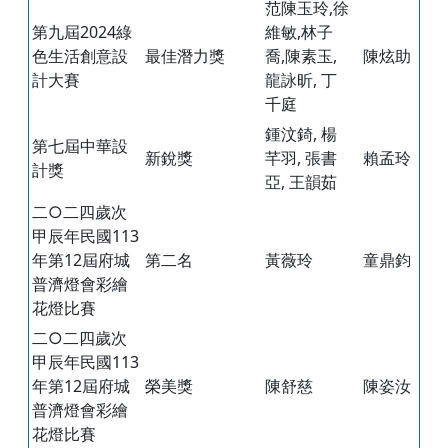
范陳玉玲,徐
第九屆2024綠
維敏,林子
色生活創意設
最佳潛力獎
喬,陳素玉,
陳炫助
計大賽
龍詠昕, 丁
千庭
鍾汶錡, 楊
第七屆中華設
新銳獎
芊羽, 張書
賴孟玲
計獎
亞, 王韻茹
二○二四歲次
甲辰年民國113
年第12屆府城
第二名
黃薇玲
童鼎鈞
普濟燈會彩繪
花燈比賽
二○二四歲次
甲辰年民國113
年第12屆府城
榮美獎
陳舒慈
陳姿汝
普濟燈會彩繪
花燈比賽