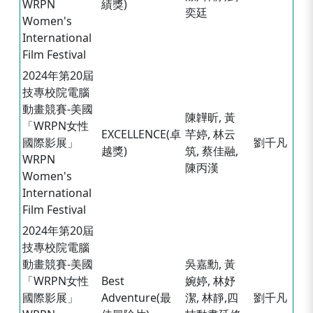
WRPN
績獎)
奕廷
Women's
International
Film Festival
2024年第20屆
技專校院電腦
動畫競賽-美國
陳韡昕, 黃
「WRPN女性
EXCELLENCE(卓
芊婷, 林云
國際影展」
劉千凡
越獎)
筑, 蔡佳融,
WRPN
陳丙漢
Women's
International
Film Festival
2024年第20屆
技專校院電腦
動畫競賽-美國
吳嘉勳, 黃
「WRPN女性
Best
婉婷, 林妤
國際影展」
Adventure(最
潔, 林靜,四
劉千凡