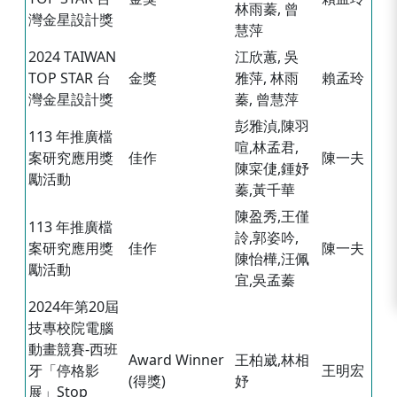
林雨蓁, 曾
灣金星設計獎
慧萍
2024 TAIWAN
江欣蕙, 吳
TOP STAR 台
金獎
雅萍, 林雨
賴孟玲
灣金星設計獎
蓁, 曾慧萍
彭雅湞,陳羽
113 年推廣檔
喧,林孟君,
案研究應用獎
佳作
陳一夫
陳寀倢,鍾妤
勵活動
蓁,黃千華
陳盈秀,王僅
113 年推廣檔
詅,郭姿吟,
案研究應用獎
佳作
陳一夫
陳怡樺,汪佩
勵活動
宜,吳孟蓁
2024年第20屆
技專校院電腦
動畫競賽-西班
Award Winner
王柏崴,林相
牙「停格影
王明宏
(得獎)
妤
展」Stop