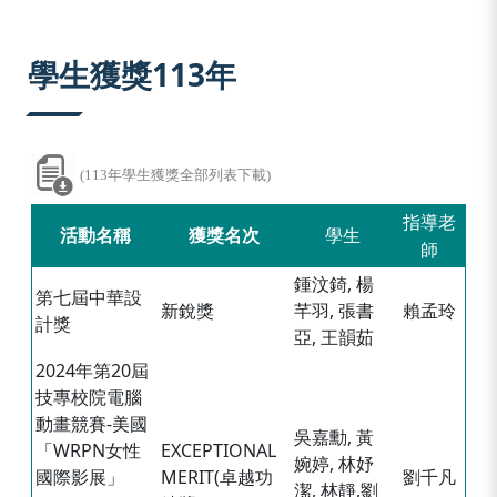
:::
學生獲獎113年
(113年學生獲獎全部列表下載)
指導老
活動名稱
獲獎名次
學生
師
鍾汶錡, 楊
第七屆中華設
新銳獎
芊羽, 張書
賴孟玲
計獎
亞, 王韻茹
2024年第20屆
技專校院電腦
動畫競賽-美國
吳嘉勳, 黃
「WRPN女性
EXCEPTIONAL
婉婷, 林妤
國際影展」
MERIT(卓越功
劉千凡
潔, 林靜,劉