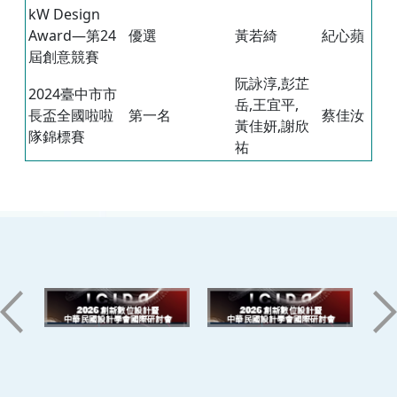
kW Design
Award—第24
優選
黃若綺
紀心蘋
屆創意競賽
阮詠淳,彭芷
2024臺中市市
岳,王宜平,
長盃全國啦啦
第一名
蔡佳汝
黃佳妍,謝欣
隊錦標賽
祐