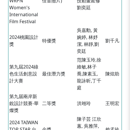
WRPN
佳冒險片)
技動畫延修
Women's
劉奕廷
International
Film Festival
吳嘉勳, 黃
2024桃園設計
婉婷, 林妤
特優獎
劉千凡
獎
潔, 林靜,劉
奕廷
范陳玉玲,徐
第九屆2024綠
維敏,林子
色生活創意設
最佳潛力獎
喬,陳素玉,
陳炫助
計大賽
龍詠昕,丁千
庭
第九届兩岸新
銳設計競賽-華
二等獎
洪翊玲
王明宏
燦獎
陳子芸 江欣
2024 TAIWAN
蕙, 吳雅萍,
TOP STAR 台
金獎
賴孟玲