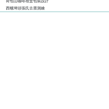
荷包山咖啡禮盒包裝設計
西螺埤頭張氏古厝測繪