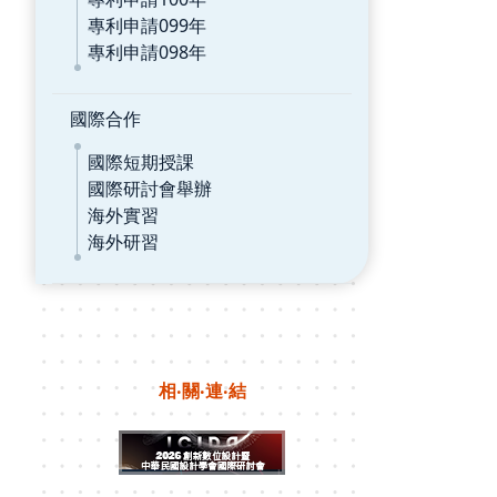
專利申請099年
專利申請098年
國際合作
國際短期授課
國際研討會舉辦
海外實習
海外研習
相‧關‧連‧結