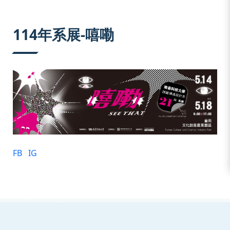
:::
114年系展-嘻嘞
FB
IG