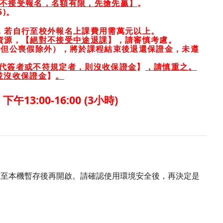
不接受報名，名額有限，先搶先贏】
。
5)
。
，若自行至校外報名上課費用需萬元以上。
資源，【
絕對不接受中途退課
】，請審慎考慮。
，但公喪假除外），將於課程結束後退還保證金，未遵
代簽者或不符規定者，則沒收保證金
】
，請慎重之。
並沒收保證金
】
。
，下午
13:00-16:00
(3
小時
)
載至本機暫存後再開啟。請確認使用環境安全後，再決定是