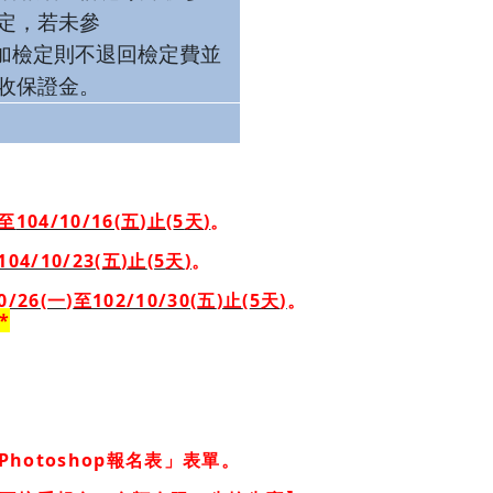
定，若未參
加檢定則不退回檢定費並
收保證金。
至
104/10/16(
五
)
止
(
5
天
)
。
104/10/23(
五
)
止
(
5
天
)
。
0/26(
一
)
至
102/10/30(
五
)
止
(
5
天
)
。
*
Photoshop
報名表」表單
。