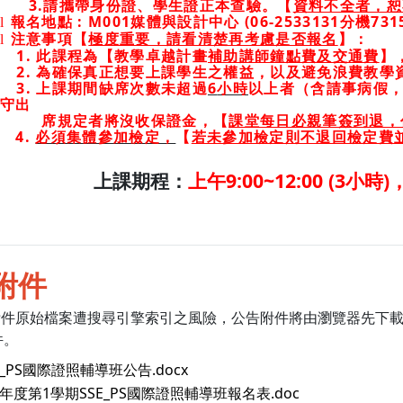
3.
請攜帶身份證、學生證正本查驗。
【
資料不全者，恕
報名地點
: M001
媒體與設計中心
(06-2533131
分機
731
l
注意事項【
極度重要，請看清楚再考慮是否報名
】：
l
1.
此課程為【教學卓越計畫
補助講師鐘點費及交通費
】
2.
為確保真正想要上課學生之權益，以及避免浪費教學
3.
上課期間缺席次數未超過
6
小時
以上者（含請事病假
守出
席規定者將沒收保證金，【
課堂每日必親筆簽到退，
4.
必須集體參加檢定，
【
若未參加檢定則不退回檢定費
上午
9:00~12:00 (3
小時
)
上課期程：
附件
附件原始檔案遭搜尋引擎索引之風險，公告附件將由瀏覽器先下
件。
E_PS國際證照輔導班公告.docx
4年度第1學期SSE_PS國際證照輔導班報名表.doc