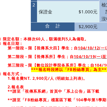
2
檢
$1.000
保證金
元
沒
合
計
$2,900
元
限定名額
:
本梯次
60
人，額滿後列
5
人為備取。
l
報名日期
:
l
第一階段－限【視傳系大四】學生；自
104/10/12(
一
)
第二階段－限【視傳系所】學生；自
104/10/19(
一
)
至
第三階段－限【數位設計學院各系所】學生；自
104/1
***
報名時段將以「
FB
粉絲專頁」為主
**
報名方式
:
l
1.
報名費
NT. 2,900
元
/
人
(
明細如上列表
)
。
2.
報名表
**
請至「視傳系系網」首頁中「系上公告」區下載
**
請至「
FB
粉絲專頁」檔案區下載「
104
學年第
1
學期