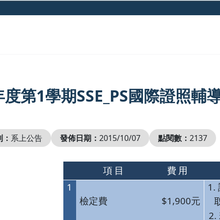
4年度第1學期SSE_PS國際證照輔
別：
系上公告
發佈日期：
2015/10/07
點閱數：
2137
項目
費用
1
1.
$1,900
檢定費
元
2.