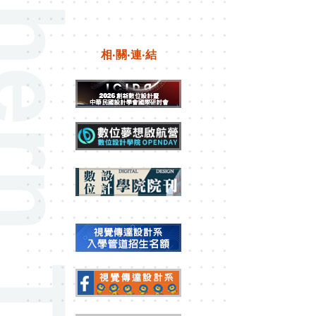
相‧關‧連‧結