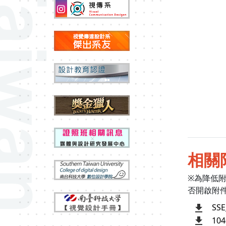
相關
※為降低
否開啟附
SS
10