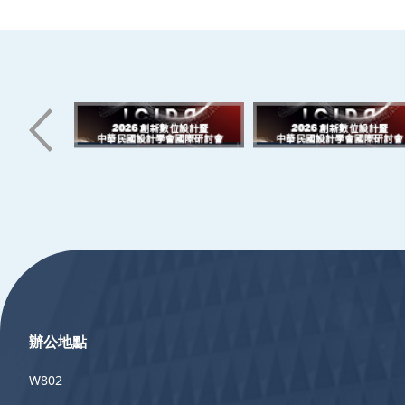
:::
辦公地點
W802