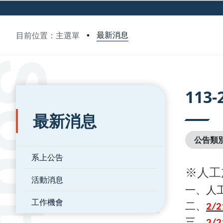
最新消息
目前位置：主選單
:::
:::
11
最新消息
公告類
系上公告
※人工
活動消息
一、人
工作機會
二
、
2/2
三、
2/2