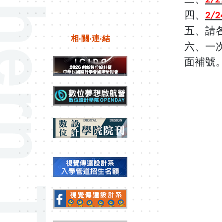
四、
2/2
五、請
相‧關‧連‧結
六、一
面補號