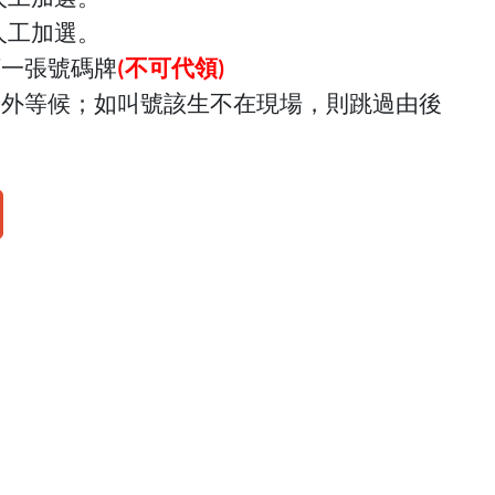
人工加選。
領一張號碼牌
不可代領
(
)
辦外等候；如叫號該生不在現場，則跳過由後