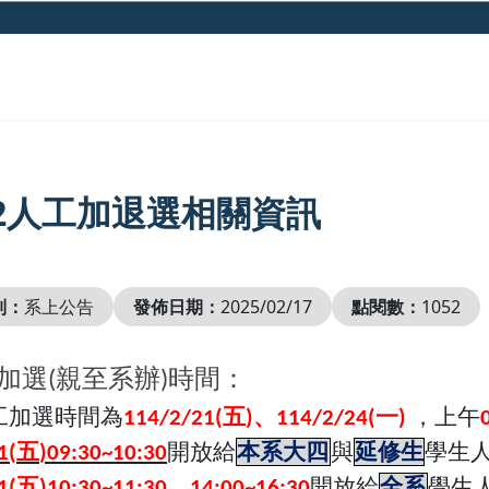
3-2人工加退選相關資訊
別：
系上公告
發佈日期：
2025/02/17
點閱數：
1052
加選
親至系辦
時間：
(
)
工加選時間為
五
、
一
，上午
114/2/21(
)
114/2/24(
)
五
開放給
本系大四
與
延修生
學生
1(
)09:30~10:30
五
、
開放給
全系
學生
1(
)10:30~11:30
14:00~16:30