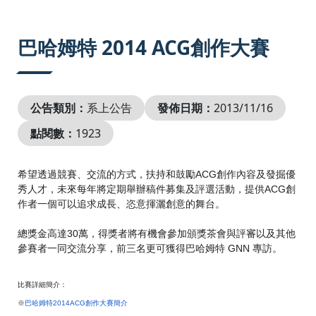
:::
巴哈姆特 2014 ACG創作大賽
公告類別：
系上公告
發佈日期：
2013/11/16
點閱數：
1923
希望透過競賽、交流的方式，
扶持和鼓勵ACG創作內容及發掘優
秀人才，
未來每年將定期舉辦稿件募集及評選活動，
提供ACG創
作者一個可以追求成長、恣意揮灑創意的舞台。
總獎金高達30萬，
得獎者將有機會參加頒獎茶會與評審以及其他
參賽者一同交流分享，
前三名更可獲得巴哈姆特 GNN 專訪。
比賽詳細簡介：
※
巴哈姆特2014ACG創作大賽簡介