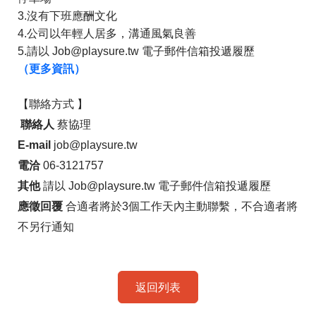
3.沒有下班應酬文化

4.公司以年輕人居多，溝通風氣良善

5.請以 Job@playsure.tw 電子郵件信箱投遞履歷
（更多資訊）
【
聯絡方式 
】
聯絡人
 蔡協理 
E-mail
 job@playsure.tw 
電洽
 06-3121757 
其他
 請以 Job@playsure.tw 電子郵件信箱投遞履歷 
應徵回覆
 合適者將於3個工作天內主動聯繫，不合適者將
不另行通知
返回列表