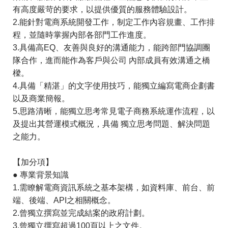
有高度嚴苛的要求，以提供優質的服務體驗設計。

2.能針對電商系統開發工作，制定工作內容規畫、工作排
程，並隨時掌握內部各部門工作進度。

3.具備高EQ、友善與良好的溝通能力，能跨部門協調團
隊合作，進而能作為客戶與公司 內部成員有效溝通之橋
樑。

4.具備「精湛」的文字使用技巧，能獨立編寫電商企劃書
以及商業簡報。

5.思路清晰，能獨立思考常見電子商務系統運作流程，以
及提出其營運模式概況，具備 獨立思考問題、解決問題
之能力。
【加分項】

● 專業背景知識

1.需瞭解電商資訊系統之基本架構，如資料庫、前台、前
端、後端、API之相關概念。

2.曾獨立撰寫並完成結案的政府計劃。

3.曾獨立撰寫超過100頁以上之文件。
