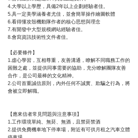
4.大學以上學歷，具備2年以上企劃經驗者佳。

5.具一定美學涵養者尤佳，並會簡單操作繪圖軟體

6.看得懂攻殼機動隊作者的核心思想與理念

7.有開發中大型規模網站經驗者佳。

8.會寫資訊技術性文件者佳。
【必要條件】

1.虛心學習，互相尊重，友善溝通，瞭解不同職務工作的
困難之處，並提供同事需要的協助，充分瞭解團隊友善
合作，是公司最棒的文化精神。

2.公司首重誠信原則，內外任何不誠實、欺騙之行為，將
會被立即解職。

【應來信者常見問題與注意事項】

1.工作環境單純、無菸、無酒，且禁菸禁酒

2.提供免費機車地下停車場，附近有可供月租之汽車立體
停車場
