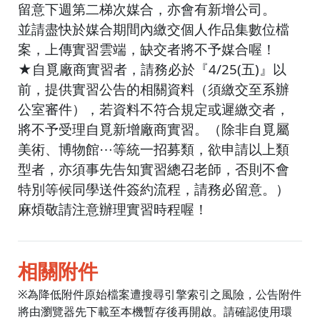
留意下週第二梯次媒合，亦會有新增公司。
並請盡快於媒合期間內繳交個人作品集數位檔
案，上傳實習雲端，缺交者將不予媒合喔！
★自覓廠商實習者，請務必於『4/25(五)』以
前，提供實習公告的相關資料（須繳交至系辦
公室審件），若資料不符合規定或遲繳交者，
將不予受理自覓新增廠商實習。（除非自覓屬
美術、博物館⋯等統一招募類，欲申請以上類
型者，亦須事先告知實習總召老師，否則不會
特別等候同學送件簽約流程，請務必留意。）
麻煩敬請注意辦理實習時程喔！
相關附件
※為降低附件原始檔案遭搜尋引擎索引之風險，公告附件
將由瀏覽器先下載至本機暫存後再開啟。請確認使用環