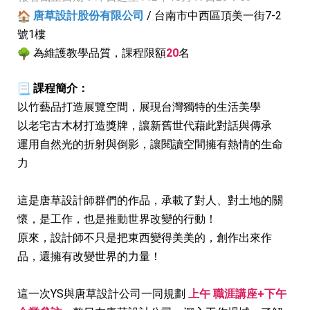
唐草設計股份有限公司
/ 台南市中西區頂美一街7-2
號1樓
為維護教學品質，課程限額
20
名
課程簡介：
以竹藝品打造展覽空間，展現台灣獨特的生活美學
以老宅古木材打造獎牌，讓新舊世代藉此對話與傳承
運用自然光的折射與倒影，讓閱讀空間擁有熱情的生命
力
這是唐草設計師群們的作品，承載了對人、對土地的關
懷，是工作，
也是推動世界改變的行動！
原來，設計師不只是把東西變得美美的，創作出來作
品，
還擁有改變世界的力量！
這一次YS與唐草設計公司一同規劃
上午 職涯講座+下午